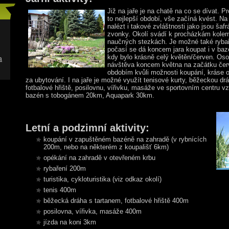
Již na jaře je
na chatě na co se dívat. Pr
to nejlepší období, vše začíná kvést. N
nalézt i takové zvláštnosti jako jsou šafr
zvonky. Okolí svádí k procházkám kolem
naučných stezkách. Je možné také rybař
počasí se dá koncem jara koupat i v bazén
kdy bylo krásně celý květěn/červen. Os
a
návštěva koncem května na začátku červ
obdobím kvůli možnosti koupání, kráse o
za ubytování. I na jaře je možné využít tenisové kurty, běžeckou dr
fotbalové hřiště, posilovnu, vířivku, masáže ve sportovním centru 
bazén s tobogánem 20km, Aquapark 30km.
Letní a podzimní aktivity:
koupání v zapuštěném bazéně na zahradě (v rybnících
200m, nebo na některém z koupališť 6km)
opékání na zahradě v otevřeném krbu
rybaření 200m
turistika, cykloturistika (viz odkaz okolí)
tenis 400m
běžecká dráha s tartanem, fotbalové hřiště 400m
posilovna, vířivka, masáže 400m
jízda na koni 3km