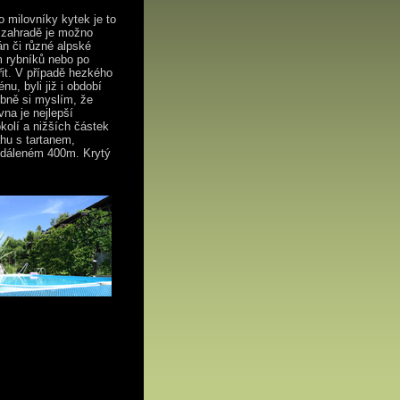
o milovníky kytek je to
a zahradě je možno
án či různé alpské
 rybníků nebo po
it. V případě hezkého
u, byli již i období
obně si myslím, že
na je nejlepší
kolí a nižších částek
áhu s tartanem,
vzdáleném 400m. Krytý