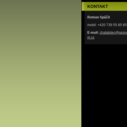
KONTAKT
Roman Spáčil
mobil: +420 739 55 85 85
E-mail:
chatalid
ec@sezn
m.cz