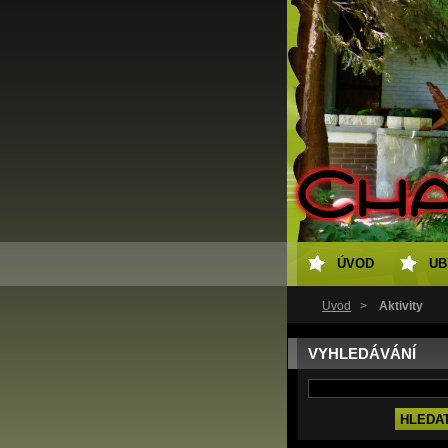
ÚVOD
UB
Úvod
>
Aktivity
VYHLEDÁVÁNÍ